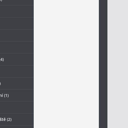
4)
)
ní
(1)
ště
(2)