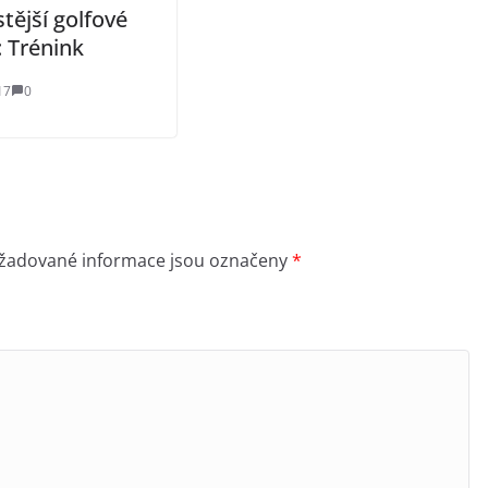
tější golfové
: Trénink
17
0
žadované informace jsou označeny
*