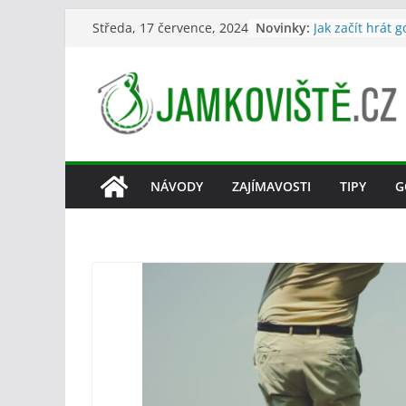
Přeskočit
Novinky:
Jak začít hrát g
Středa, 17 července, 2024
na
Jak dlouho se h
Proč hrát se ž
obsah
míčkem?
Co je v golfu g
on grýn/grín“)
Jak se obléct na
NÁVODY
ZAJÍMAVOSTI
TIPY
G