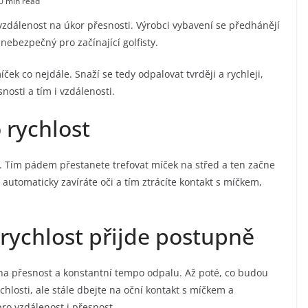
0 min read
zdálenost na úkor přesnosti. Výrobci vybavení se předhánějí
 nebezpečný pro začínající golfisty.
íček co nejdále. Snaží se tedy odpalovat tvrději a rychleji,
nosti a tím i vzdálenosti.
 rychlost
a. Tím pádem přestanete trefovat míček na střed a ten začne
ké automaticky zavíráte oči a tím ztrácíte kontakt s míčkem,
 rychlost přijde postupně
 na přesnost a konstantní tempo odpalu. Až poté, co budou
hlosti, ale stále dbejte na oční kontakt s míčkem a
ro vzdálenost i přesnost.