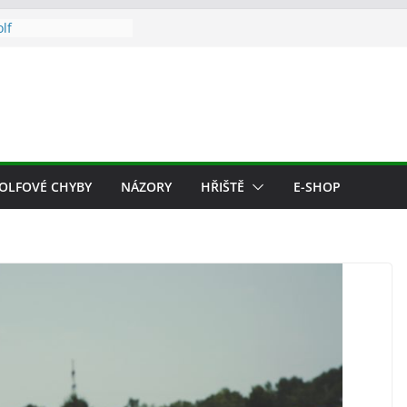
olf
raje golf?
lutým golfovým
rain on green („grejn
 golf
OLFOVÉ CHYBY
NÁZORY
HŘIŠTĚ
E-SHOP