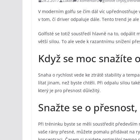
28.2.2017
Lukáš
0 komentářů
golfové chyby
,
trénink
V moderním golfu se čím dál víc upřednostňuje v
v tom, čí driver odpaluje dále. Tento trend je ale
Golfisté se totiž soustředí hlavně na to, odpálit m
větší silou. To ale vede k razantnímu snížení přes
Když se moc snažíte o
Snaha o rychlost vede ke ztrátě stability a temp
lítat jinam, než byste chtěli. Při odpalu silou ta
který je pro přesnost důležitý.
Snažte se o přesnost,
Při tréninku byste se měli soustředit především
vaše rány přesné, můžete pomalu přidávat na ryc
koncentraci. Časem si najdete optimální tempo p