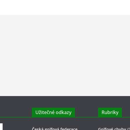
Užitečné odkazy
Rubriky
Česká golfová federace
Golfové chyby
(