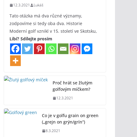
12.3.2021
Lukáš
Tato otázka má dva různé významy,
zodpovíme si tedy oba dva. Historie
Moderní golf vznikl v 15. století ve Skotsku,
Líbí? Sdílejte prosím
Proč hrát se žlutým
golfovým míčkem?
12.3.2021
Co je v golfu grain on green
(„grejn on grýn/grín“)
8.3.2021