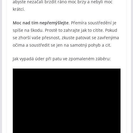
abyste nezačali brzdit ráno moc brzy a nebyli moc
krátcí.
Moc nad tím nepřemýšlejte
. Přemíra soustředění je
spíše na škodu. Prostě to zahrajte jak to cítíte. Pokud
se zhorší vaše přesnost, zkuste patovat se zavřenýma
očima a soustředit se jen na samotný pohyb a cit.
Jak vypadá úder při patu ve zpomaleném záběru: