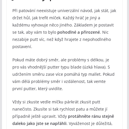
Při patování neexistuje univerzální návod, jak stát, jak
držet hůl, jak trefit míček. Každý hráč je jiný a
každému vyhovuje něco jiného. Základem je postavit
se tak, aby vám to bylo
pohodlné a přirozené
. Nic
nezabije putt víc, než když hrajete z nepohodlného
postavení.
Pokud máte dobrý směr, ale problémy s délkou, je
pro vás vhodnější putter typu blade (úzká hlava). S
udržením směru zase více pomáhá typ mallet. Pokud
vám dělá problémy směr i vzdálenost, tak vemte
první putter, který uvidíte.
Vždy si zkuste vedle míčku párkrát zkusit putt
nanečisto. Zkusíte si tak rychlost patu a můžete jí
případně ještě upravit. Vždy
protáhněte ránu stejně
daleko jako jste se napřáhli
. Vyváženost je důležitá,