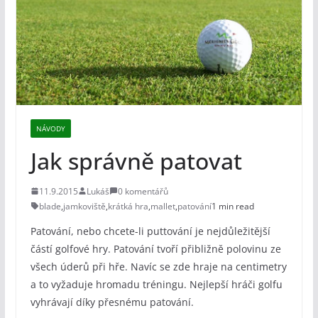
NÁVODY
Jak správně patovat
11.9.2015
Lukáš
0 komentářů
blade
,
jamkoviště
,
krátká hra
,
mallet
,
patování
1 min read
Patování, nebo chcete-li puttování je nejdůležitější
částí golfové hry. Patování tvoří přibližně polovinu ze
všech úderů při hře. Navíc se zde hraje na centimetry
a to vyžaduje hromadu tréningu. Nejlepší hráči golfu
vyhrávají díky přesnému patování.