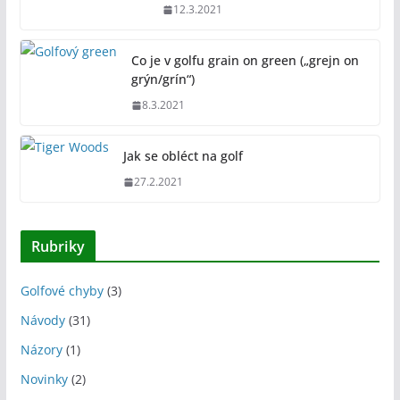
12.3.2021
Co je v golfu grain on green („grejn on
grýn/grín“)
8.3.2021
Jak se obléct na golf
27.2.2021
Rubriky
Golfové chyby
(3)
Návody
(31)
Názory
(1)
Novinky
(2)