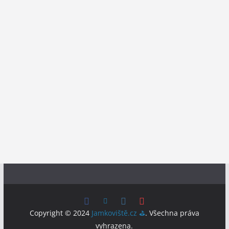
Copyright © 2024
Jamkoviště.cz ⛳
. Všechna práva
vyhrazena.