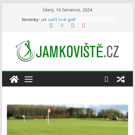
Přeskočit
Úterý, 16 července, 2024
Jak se obléct na golf
na
Novinky:
Jak začít hrát golf
obsah
Jak dlouho se hraje golf?
Proč hrát se žlutým golfovým
míčkem?
Co je v golfu grain on green („grejn
on grýn/grín“)